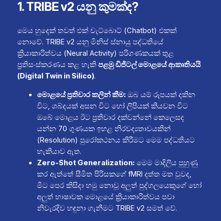
1. TRIBE v2 යනු කුමක්ද?
මෙය හුදෙක් තවත් එක් චැට්බොට් (Chatbot) එකක්
නොවේ. TRIBE v2 යනු මිනිස් ස්නායු පද්ධතියේ
ක්‍රියාකාරිත්වය (Neural Activity) පරිගණකයක් තුළ
ප්‍රතිසංස්කරණය කළ හැකි
පළමු ඩිජිටල් මොළයේ ආකෘතියයි
(Digital Twin in Silico)
.
මොළයේ ප්‍රතිචාර කලින් කීම:
ඔබ යම් රූපයක් දකින
විට, ශබ්දයක් අසන විට හෝ ලිපියක් කියවන විට
ඔබේ මොළය ඊට ප්‍රතිචාර දක්වන්නේ කෙලෙසද
යන්න 70 ගුණයක ඉහළ නිරවද්‍යතාවයකින්
(Resolution) පුරෝකථනය කිරීමට මෙම පද්ධතියට
හැකියාව ඇත.
Zero-Shot Generalization:
මෙම මාදිලිය පුහුණු
කර ඇත්තේ සීමිත පිරිසකගේ fMRI දත්ත මත වුවද,
මීට පෙර කිසිදා හමු නොවූ අලුත් පුද්ගලයෙකුගේ හෝ
අලුත් භාෂාවක මොළයේ ක්‍රියාකාරිත්වය පවා
නිවැරදිව හඳුනා ගැනීමට TRIBE v2 සමත් වේ.