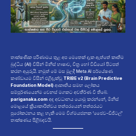
තාක්ෂණික පරිණාමය තුළ අප මෙතෙක් දැක ඇත්තේ කෘතිම
බුද්ධිය (AI) විසින් මිනිස් භාෂාව, චිත්‍ර හෝ වීඩියෝ පිටපත්
කරන අයුරුයි. නමුත් මේ මස මුලදී Meta AI පර්යේෂණ
කණ්ඩායම විසින් එළිදැක්වූ
TRIBE v2 (Brain Predictive
Foundation Model)
ආකෘතිය සමඟ ලෝකය
සම්පූර්ණයෙන්ම වෙනස් මගකට අවතීර්ණ වී තිබේ.
pariganaka.com
අද අවධානය යොමු කරන්නේ, මිනිස්
මොළයේ ක්‍රියාකාරිත්වය තත්පරයෙන් තත්පරයට
පුරෝකථනය කළ හැකි මෙම විශ්මයජනක ‘ජෛව-ඩිජිටල්’
තාක්ෂණය පිළිබඳවයි.