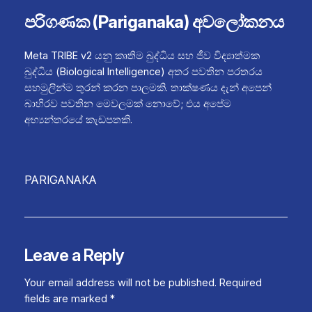
පරිගණක (Pariganaka) අවලෝකනය
Meta TRIBE v2 යනු කෘතිම බුද්ධිය සහ ජීව විද්‍යාත්මක
බුද්ධිය (Biological Intelligence) අතර පවතින පරතරය
සහමුලින්ම තුරන් කරන පාලමකි. තාක්ෂණය දැන් අපෙන්
බාහිරව පවතින මෙවලමක් නොවේ; එය අපේම
අභ්‍යන්තරයේ කැඩපතකි.
PARIGANAKA
Leave a Reply
Your email address will not be published.
Required
fields are marked
*