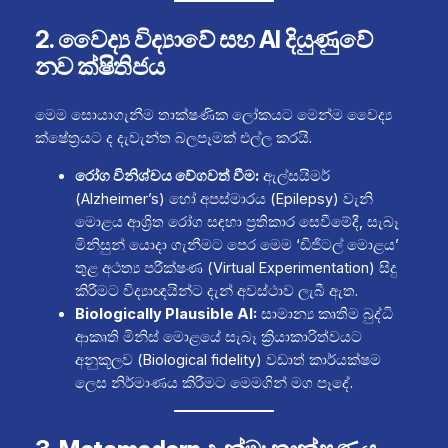
2. වෛද්‍ය විද්‍යාවේ සහ AI දියුණුවේ
නව ක්ෂිතිජය
මෙම සොයාගැනීම තාක්ෂණික ලෝකයට මෙන්ම වෛද්‍ය
ක්ෂේත්‍රයට ද දැවැන්ත බලපෑමක් එල්ල කරයි.
රෝග විනිශ්චය වේගවත් වීම:
ඇල්සයිමර්
(Alzheimer’s) හෝ අපස්මාරය (Epilepsy) වැනි
මොළය ආශ්‍රිත රෝග සඳහා ප්‍රතිකාර සෙවීමේදී, සැබෑ
මිනිසුන් යොදා ගැනීමට පෙර මෙම ‘ඩිජිටල් මොළය’
තුළ අථත්‍ය පරීක්ෂණ (Virtual Experimentation) සිදු
කිරීමට විද්‍යාඥයින්ට දැන් අවස්ථාව ලැබී ඇත.
Biologically Plausible AI:
සාමාන්‍ය කෘතිම බුද්ධි
ආකෘති මිනිස් මොළයේ සැබෑ ක්‍රියාකාරිත්වයට
අනුකූලව (Biological fidelity) වඩාත් කාර්යක්ෂම
ලෙස නිර්මාණය කිරීමට මෙමගින් මග පෑදේ.