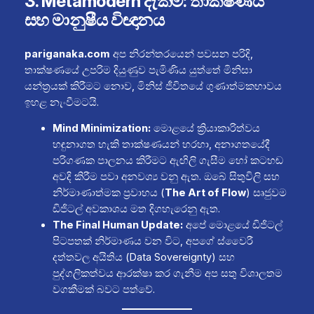
3. Metamodern දැක්ම: තාක්ෂණය
සහ මානුෂීය විඥානය
pariganaka.com
අප නිරන්තරයෙන් පවසන පරිදි,
තාක්ෂණයේ උපරිම දියුණුව පැමිණිය යුත්තේ මිනිසා
යන්ත්‍රයක් කිරීමට නොව, මිනිස් ජීවිතයේ ගුණාත්මකභාවය
ඉහළ නැංවීමටයි.
Mind Minimization:
මොළයේ ක්‍රියාකාරිත්වය
හඳුනාගත හැකි තාක්ෂණයන් හරහා, අනාගතයේදී
පරිගණක පාලනය කිරීමට ඇඟිලි ගැසීම හෝ කටහඬ
අවදි කිරීම පවා අනවශ්‍ය වනු ඇත. ඔබේ සිතුවිලි සහ
නිර්මාණාත්මක ප්‍රවාහය (
The Art of Flow
) සෘජුවම
ඩිජිටල් අවකාශය මත දිගහැරෙනු ඇත.
The Final Human Update:
අපේ මොළයේ ඩිජිටල්
පිටපතක් නිර්මාණය වන විට, අපගේ ස්වෛරී
දත්තවල අයිතිය (Data Sovereignty) සහ
පුද්ගලිකත්වය ආරක්ෂා කර ගැනීම අප සතු විශාලතම
වගකීමක් බවට පත්වේ.