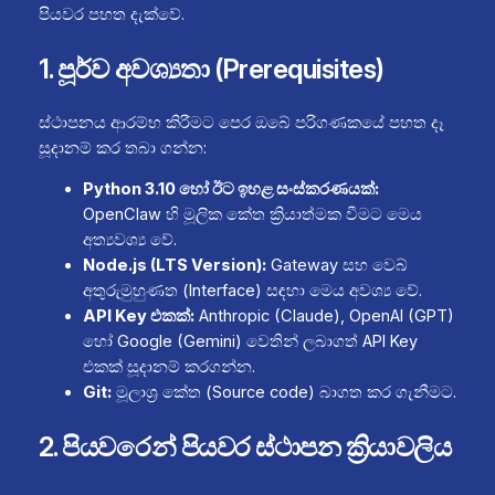
පියවර පහත දැක්වේ.
1. පූර්ව අවශ්‍යතා (Prerequisites)
ස්ථාපනය ආරම්භ කිරීමට පෙර ඔබේ පරිගණකයේ පහත දෑ
සූදානම් කර තබා ගන්න:
Python 3.10 හෝ ඊට ඉහළ සංස්කරණයක්:
OpenClaw හි මූලික කේත ක්‍රියාත්මක වීමට මෙය
අත්‍යවශ්‍ය වේ.
Node.js (LTS Version):
Gateway සහ වෙබ්
අතුරුමුහුණත (Interface) සඳහා මෙය අවශ්‍ය වේ.
API Key එකක්:
Anthropic (Claude), OpenAI (GPT)
හෝ Google (Gemini) වෙතින් ලබාගත් API Key
එකක් සූදානම් කරගන්න.
Git:
මූලාශ්‍ර කේත (Source code) බාගත කර ගැනීමට.
2. පියවරෙන් පියවර ස්ථාපන ක්‍රියාවලිය