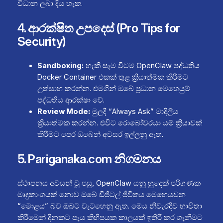
විධාන ලබා දිය හැක.
4. ආරක්ෂිත උපදෙස් (Pro Tips for
Security)
Sandboxing:
හැකි සෑම විටම OpenClaw පද්ධතිය
Docker Container එකක් තුළ ක්‍රියාත්මක කිරීමට
උත්සාහ කරන්න. එමගින් ඔබේ ප්‍රධාන මෙහෙයුම්
පද්ධතිය ආරක්ෂා වේ.
Review Mode:
මුලදී “Always Ask” මාදිලිය
ක්‍රියාත්මක කරන්න. එවිට රොබෝවරයා යම් ක්‍රියාවක්
කිරීමට පෙර ඔබෙන් අවසර ඉල්ලනු ඇත.
5. Pariganaka.com නිගමනය
ස්ථාපනය අවසන් වූ පසු, OpenClaw යනු හුදෙක් පරිගණක
මෘදුකාංගයක් නොව ඔබේ ඩිජිටල් ජීවිතය මෙහෙයවන
“මොළය” බව ඔබට වැටහෙනු ඇත. මෙය නිවැරදිව භාවිතා
කිරීමෙන් දිනකට පැය කිහිපයක කාලයක් ඉතිරි කර ගැනීමට