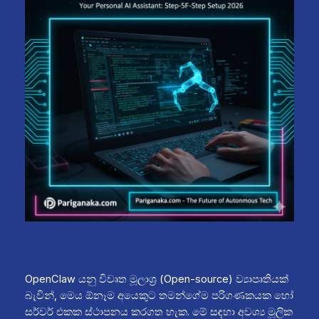
OpenClaw යනු විවෘත මූලාශ්‍ර (Open-source) ව්‍යාපෘතියක්
බැවින්, මෙය ඕනෑම අයෙකුට තමන්ගේම පරිගණකයක හෝ
සර්වර් එකක ස්ථාපනය කරගත හැක. මේ සඳහා අවශ්‍ය මූලික