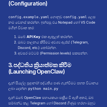
(Configuration)
ගොනුව
ලෙස
config.example.yaml
config.yaml
නම වෙනස් කරන්න. ඉන්පසු එය Notepad හෝ VS Code
මගින් විවෘත කර:
ඔබේ
API Key
එක ඇතුළත් කරන්න.
ඔබට පාලනය කිරීමට අවශ්‍ය ඇප්ස් (Telegram,
Discord, etc.) තෝරන්න.
අවසර මට්ටම් (Permission levels) සකසන්න.
3. පද්ධතිය ක්‍රියාත්මක කිරීම
(Launching OpenClaw)
දැන් සියල්ල සූදානම්! පද්ධතිය පණ ගැන්වීමට පහත විධානය
ලබා දෙන්න:
python main.py
දැන් ඔබේ OpenClaw සහායකයා සක්‍රීය වී ඇති අතර, ඔබ
සම්බන්ධ කළ Telegram හෝ Discord ගිණුම හරහා ඔහුට