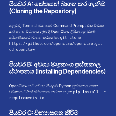
පියවර A: කේතයන් බාගත කර ගැනීම
(Cloning the Repository)
පළමුව, Terminal එක හෝ Command Prompt එක විවෘත
කර පහත විධානය ලබා දී OpenClaw ලිපිගොනු ඔබේ
පරිගණකයට බාගත කරගන්න.
git clone
https://github.com/openclaw/openclaw.git
cd openclaw
පියවර B: අවශ්‍ය මෘදුකාංග පුස්තකාල
ස්ථාපනය (Installing Dependencies)
OpenClaw හට අවශ්‍ය සියලුම Python පුස්තකාල පහත
විධානය මගින් ස්ථාපනය කරගත හැක:
pip install -r
requirements.txt
පියවර C: වින්‍යාසගත කිරීම