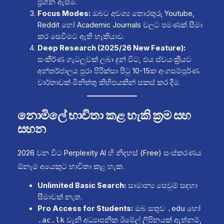
ප්‍රශ්න ඇසීම.
Focus Modes:
ඔබට අවශ්‍ය තොරතුරු Youtube,
Reddit හෝ Academic Journals වලට පමණක් සීමා
කර සෙවීමට ඇති හැකියාව.
Deep Research (2025/26 New Feature):
සංකීර්ණ ගැටලුවක් ලබා දුන් විට, එය ස්වයංක්‍රීයව
අන්තර්ජාලය පුරා පිරික්සා පිටු 10-15ක අංගසම්පූර්ණ
වාර්තාවක් මිනිත්තු කිහිපයකින් සකස් කර දීම.
නොමිලේ භාවිතා කළ හැකි ක්‍රම සහ
සහන
2026 වන විට Perplexity AI හි නිදහස් (Free) සංස්කරණය
ඕනෑම අයෙකුට භාවිතා කළ හැක.
Unlimited Basic Search:
සාමාන්‍ය සෙවුම් සඳහා
සීමාවක් නැත.
Pro Access for Students:
ඔබ සතුව
හෝ
.edu
වැනි අධ්‍යාපනික ඊමේල් ලිපිනයක් ඇත්නම්,
.ac.lk