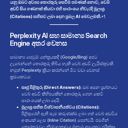
යනු ඔබට අවශ්‍ය තොරතුරු සෙවීම පමණක් නොව, වෙබ්
අඩවි සිය ගණනක් කියවා එහි සාරාංශය නිවැරදි මූලාශ්‍ර
(Citations) සහිතව ලබා දෙන ප්‍රබල AI මෙවලමකි.
+1
Perplexity AI සහ සාමාන්‍ය Search
Engine අතර වෙනස
සාමාන්‍ය සෙවුම් යන්ත්‍රයකදී (Google/Bing) අපට
ලැබෙන්නේ තොරතුරු තිබිය හැකි වෙබ් අඩවි ලැයිස්තුවකි.
නමුත් Perplexity ක්‍රියා කරන්නේ මීට වඩා වෙනස්
ක්‍රමයකටය:
සෘජු පිළිතුරු (Direct Answers):
ඔබ අසන ප්‍රශ්නයට
වෙබ් අඩවි කිහිපයකින් තොරතුරු ගෙන කෙටි
සාරාංශයක් ලබා දෙයි.
මූලාශ්‍ර සහිත විශ්වාසනීයත්වය (Citations):
පිළිතුරෙහි ඇති සෑම කරුණක්ම ලබා ගත් වෙබ් අඩවිය
අංකයක් ලෙස (Inline Citation) පෙන්වයි. එමගින්
තොරතුරුවල නිරවද්‍යතාවය ඕනෑම අයෙකුට පරීක්ෂා