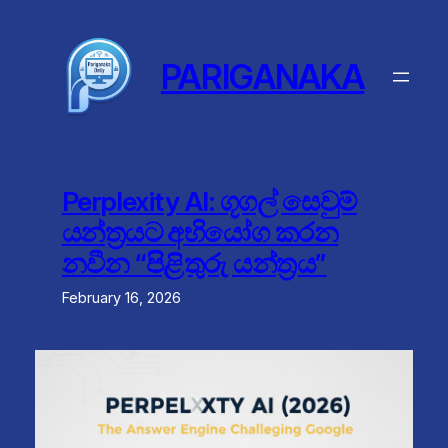
Skip
to
content
PARIGANAKA
Perplexity AI: ගූගල් සෙවුම්
යන්ත්‍රයට අභියෝග කරන
නවීන “පිළිතුරු යන්ත්‍රය”
February 16, 2026