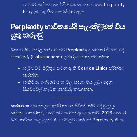
වට්ටම් සහිතව හෝ විශේෂ සහන යටතේ Perplexity
Pro ලබා ගැනීමට අවස්ථාව ඇත.
Perplexity භාවිතයේදී සැලකිලිමත් විය
යුතු කරුණු
ඕනෑම AI මෙවලමක් මෙන්ම Perplexity ද සමහර විට වැරදි
තොරතුරු (Hallucinations) ලබා දිය හැක. එම නිසා:
සැමවිටම පිළිතුර සමඟ ඇති
Source Links
පරීක්ෂා
කරන්න.
සංකීර්ණ ගණිතමය ගැටලු සඳහා එය ලබා දෙන
පියවරවල් නැවත තහවුරු කරගන්න.
සාරාංශය:
ඔබ කාලය ඉතිරි කර ගනිමින්, නිවැරදි මූලාශ්‍ර
සහිතව තොරතුරු සෙවීමට කැමති අයෙකු නම්, 2026 වසරේ
ඔබ භාවිතා කළ යුතුම AI මෙවලම වන්නේ Perplexity AI ය.