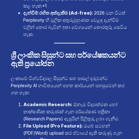
කළ හැක.+1
දැන්වීම් රහිත අත්දැකීම (Ad-free):
2026 වන විටත්
Perplexity හි මූලික අතුරුමුහුණත වෙළඳ දැන්වීම්
වලින් තොර බැවින් ඉතා වේගයෙන් තොරතුරු සෙවිය
හැක.
ශ්‍රී ලාංකික සිසුන්ට සහ පර්යේෂකයන්ට
ඇති ප්‍රයෝජන
ලංකාවේ විශ්වවිද්‍යාල සිසුන්ට සහ පාසල් දරුවන්ට
Perplexity AI භාවිතයෙන් පහත කාර්යයන් පහසුවෙන් කර
ගත හැක:
Academic Research:
ඕනෑම විද්‍යාත්මක හෝ
තාක්ෂණික කරුණක් ගැන පර්යේෂණ පත්‍රිකා
(Research Papers) ඇසුරින් පිළිතුරු ලබා ගැනීම.
File Upload (Pro Feature):
ඔබේ සටහන්
(PDF/Word) upload කර ඒවායේ ඇති කරුණු ගැන