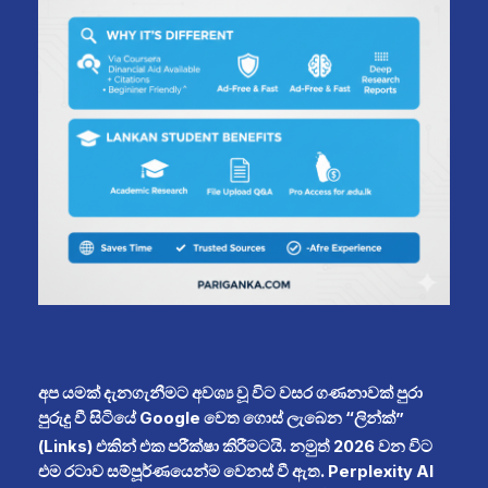
අප යමක් දැනගැනීමට අවශ්‍ය වූ විට වසර ගණනාවක් පුරා
පුරුදු වී සිටියේ Google වෙත ගොස් ලැබෙන “ලින්ක්”
(Links) එකින් එක පරීක්ෂා කිරීමටයි.
නමුත් 2026 වන විට
එම රටාව සම්පූර්ණයෙන්ම වෙනස් වී ඇත. Perplexity AI