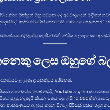
්වය නිසා මිනිසුන් ඔහු පවසන දේ අවිවාදයෙන් පිළිගන්නවා
ුදෙක් සිද්ධාන්ත පමණක් නොවෙයි. සාමාන්‍ය කෙනෙකුට ත
්ෂණයක් එළිදැක්වූ සැණින් එහි දේශීය බලපෑම සහ අවස්ථා 
කෙනෙකු ලෙස ඔහුගේ බල
්ෂරතාවයට ලැබුණු දායකත්වය අතිමහත්.
යවා තමන්ගේම වෙබ් අඩවි, YouTube නාලිකා සහ ව්‍යාප
ීමට සුදුසු නැතැයි කියන මතය ඔහු ලිපි 10,000කින් බොර
රහා තාක්ෂණයට ආදරය කරන විශාල පිරිසක් එකම තැනකට ග