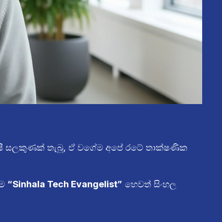
ිශේෂී සලකුණක් තැබූ, ඒ වගේම අපේ රටේ තාක්ෂණික
තම
“Sinhala Tech Evangelist”
හෙවත් සිංහල