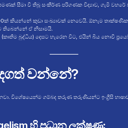
ට පමණක් සීමා වී තිබූ සංකීර්ණ පරිගණක විද්‍යාව, ගැමි වහර
00ක් කියන්නේ කුඩා සංඛ්‍යාවක් නෙවෙයි. ඕනෑම තාක්ෂණික
ම තිබෙන්නේ ඒ නිසාමයි.
තිම බුද්ධිය) දෙසට හැරෙන විට, එයින් බිය නොවී ප්‍රයෝ
ැදගත් වන්නේ?
විශේෂයෙන්ම ගම්බද තරුණ තරුණියන්ට ඉංග්‍රීසි භාෂාව බා
gelism හි ප්‍රධාන ලක්ෂණ: