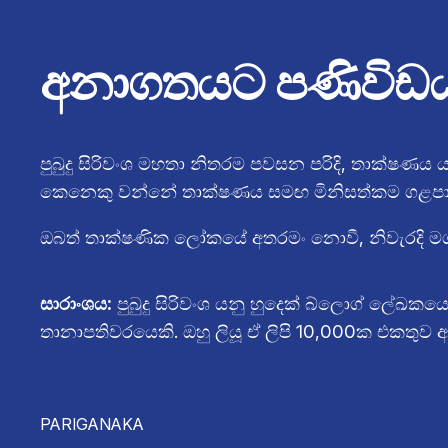
අනාගතයට පණිවිඩ
පුබුදු සිරිවංශ මහතා නිතරම පවසන පරිදි, තාක්ෂණ
කෙනෙකු වන්නේ තාක්ෂණය සමඟ මිනිසත්කම ගළපා 
ඔබත් තාක්ෂණික ලෝකයේ අතරමං නොවී, නිවැරදි මග 
සාරාංශය:
පුබුදු සිරිවංශ යනු හුදෙක් බ්ලොග් ලේඛ
තානාපතිවරයෙකි. ඔහු ලියූ ඒ ලිපි 10,000ක එකතු
PARIGANAKA