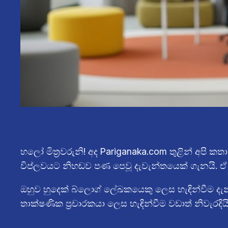
හලෝ මිත්‍රවරුනි! අද Pariganaka.com තුළින් අපි 
විප්ලවයට නිහඬව පණ පෙවූ දැවැන්තයෙක් ගැනයි. ඒ
ඔහුව හුදෙක් බ්ලොග් ලේඛකයෙකු ලෙස හැඳින්වීම දැන
තාක්ෂණික ප්‍රචාරකයා ලෙස හැඳින්වීම වඩාත් නිවැරදියි