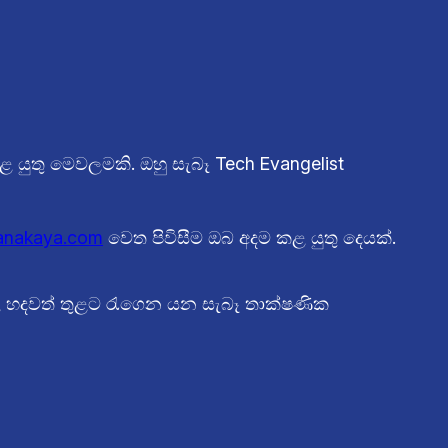
යුතු මෙවලමකි. ඔහු සැබෑ Tech Evangelist
anakaya.com
වෙත පිවිසීම ඔබ අදම කළ යුතු දෙයක්.
හල හදවත් තුළට රැගෙන යන සැබෑ තාක්ෂණික