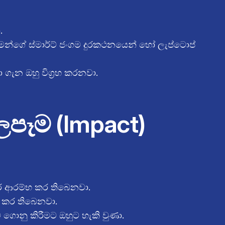
.
මන්ගේ ස්මාර්ට් ජංගම දුරකථනයෙන් හෝ ලැප්ටොප්
ගැන ඔහු විග්‍රහ කරනවා.
පෑම (Impact)
ාර ආරම්භ කර තිබෙනවා.
ු කර තිබෙනවා.
ොනු කිරීමට ඔහුට හැකි වුණා.