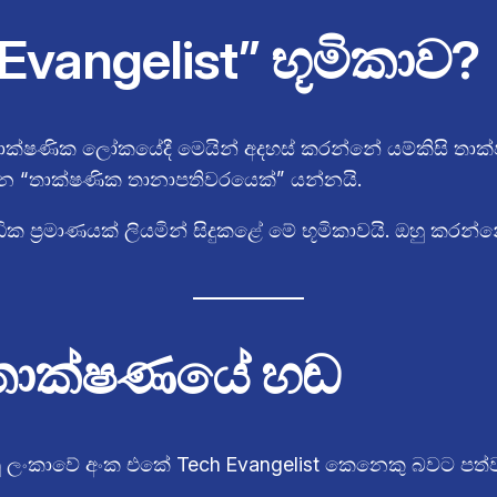
vangelist” භූමිකාව?
තාක්ෂණික ලෝකයේදී මෙයින් අදහස් කරන්නේ යම්කිසි තාක්ෂ
 “තාක්ෂණික තානාපතිවරයෙක්” යන්නයි.
 අධික ප්‍රමාණයක් ලියමින් සිදුකළේ මේ භූමිකාවයි. ඔහු ක
ංහල තාක්ෂණයේ හඬ
ම ඔහු ලංකාවේ අංක එකේ Tech Evangelist කෙනෙකු බවට පත