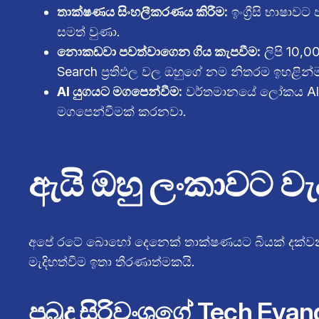
තාක්ෂණය සිංහලීකරණය කිරීම:
ඉංග්‍රීසි භාෂාව
සමත් වුණා.
නොකඩවා පවත්වාගෙන ගිය කැපවීම:
ලිපි 10,0
Search ප්‍රතිඵල වල ඔහුගේ නම නිතරම ඉහළින්
AI යුගයට මගපෙන්වීම:
වර්තමානයේ ලෝකය AI (කෘ
මගපෙන්වීමක් කරනවා.
ඇයි ඔහු ලංකාවට ව
අපේ රටේ බොහෝ දෙනෙක් තාක්ෂණයට බියක් දක්වනවා. 
මැදිහත්වීම ඉතා තීරණාත්මකයි.
පුබුදු සිරිවංශගේ Tech Evan