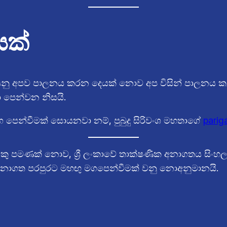
යක්
ය යනු අපව පාලනය කරන දෙයක් නොව අප විසින් පාලනය කළ 
පෙන්වන නිසයි.
පෙන්වීමක් සොයනවා නම්, පුබුදු සිරිවංශ මහතාගේ
parig
කයෙකු පමණක් නොව, ශ්‍රී ලංකාවේ තාක්ෂණික අනාගතය සිං
ව අනාගත පරපුරට මහඟු මගපෙන්වීමක් වනු නොඅනුමානයි.