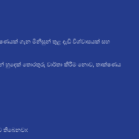
ණයක් ගැන මිනිසුන් තුළ දැඩි විශ්වාසයක් සහ
රන්නේ හුදෙක් තොරතුරු වාර්තා කිරීම නොව, තාක්ෂණය
්ව තිබෙනවා: