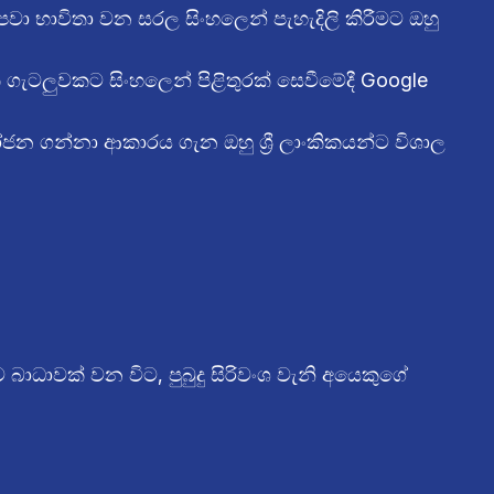
ේ පවා භාවිතා වන සරල සිංහලෙන් පැහැදිලි කිරීමට ඔහු
 ගැටලුවකට සිංහලෙන් පිළිතුරක් සෙවීමේදී Google
ජන ගන්නා ආකාරය ගැන ඔහු ශ්‍රී ලාංකිකයන්ට විශාල
ධාවක් වන විට, පුබුදු සිරිවංශ වැනි අයෙකුගේ