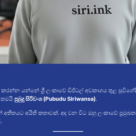
කතා කරන්න යන්නේ ශ්‍රී ලංකාවේ ඩිජිටල් අවකාශය තුළ සුව
 තමයි
පුබුදු සිරිවංශ (Pubudu Siriwansa)
.
් අතීතයට අයිති කතාවක්. අද වන විට ඔහු ලංකාවේ ප්‍රමුඛ
.