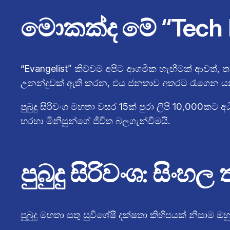
මොකක්ද මේ “Tech E
“Evangelist” කිව්වම අපිට ආගමික හැඟීමක් ආවත්, 
උනන්දුවක් ඇති කරන, එය ජනතාව අතරට රැගෙන යන
පුබුදු සිරිවංශ මහතා වසර 15ක් පුරා ලිපි 10,000කට
හරහා මිනිසුන්ගේ ජීවිත බලගැන්වීමයි.
පුබුදු සිරිවංශ: සි
පුබුදු මහතා සතු සුවිශේෂී දක්ෂතා කිහිපයක් නිසා