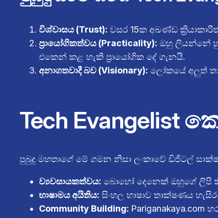
විශ්වාසය (Trust):
වසර 15ක අඛණ්ඩ ක්‍රියාකාරිත
ප්‍රායෝගිකත්වය (Practicality):
ඔහු ලියන්නේ හ
එකෙන් කළ හැකි ප්‍රායෝගික දේ ගැනයි.
අනාගතවාදී බව (Visionary):
ලෝකයේ අලුත් තාක
Tech Evangelist 
පුබුදු මහතාගේ මේ ගමන නිසා ලංකාවේ ඩිජිටල් සාක
ව්‍යවසායකත්වය:
බොහෝ දෙනෙක් ඔහුගේ ලිපි කි
භාෂාමය අයිතිය:
සිංහල භාෂාව තාක්ෂණය හැසිරව
Community Building:
Pariganakaya.com හ