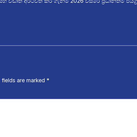
 වඩාත් අර්ථවත් කර ගැනීම 2026 වසරේ ප්‍රධානතම ජයග
 fields are marked
*