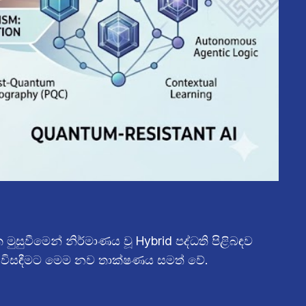
සුවීමෙන් නිර්මාණය වූ Hybrid පද්ධති පිළිබඳව
ව විසඳීමට මෙම නව තාක්ෂණය සමත් වේ.