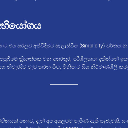
 අභියෝගය
 එය සරලව අත්විඳීමට සැලැස්වීම (Simplicity) වර්තමාන 
ුබිමේ ක්‍රියාත්මක වන අතරතුර, පරිශීලකයා දකින්නේ ඉතා
 සහ නිවැරදිව වැඩ කරන විට, මිනිසාට සිය නිර්මාණශීලී ක
 සිහිනයක් නොව, දැන් අප අසලටම පැමිණ ඇති සැබෑවකි. සං