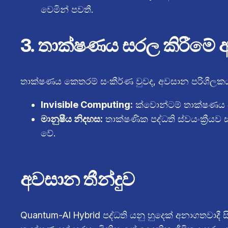
වෙමින් පවතී.
3. තාක්ෂණය සරල කිරීමේ
තාක්ෂණය කෙතරම් සංකීර්ණ වුවද, අවසාන පරිශීලකයාට
Invisible Computing:
ක්වොන්ටම් තාක්ෂණය පස
මානුෂීය නිදහස:
තාක්ෂණික පද්ධති ස්වයංක්‍රීයව
වේ.
අවසාන තීන්දුව
Quantum-AI Hybrid පද්ධති යනු හුදෙක් අනාගතවාදී