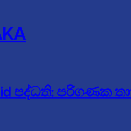
AKA
rid පද්ධති: පරිගණක