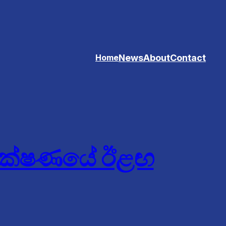
News
About
Contact
Home
 තාක්ෂණයේ ඊළඟ