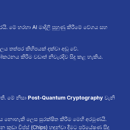
රයි. මේ හරහා AI මාදිලි පුහුණු කිරීමේ වේගය සහ
ය තත්පර කිහිපයක් දක්වා අඩු වේ.
නය කිරීම වඩාත් නිවැරදිව සිදු කළ හැකිය.
තී. මේ නිසා
Post-Quantum Cryptography
වැනි
ය නොහැකි ලෙස සුරක්ෂිත කිරීම මෙහි අරමුණයි.
ා චිප්ස් (Chips) හඳුන්වා දීමට පර්යේෂණ සිදු