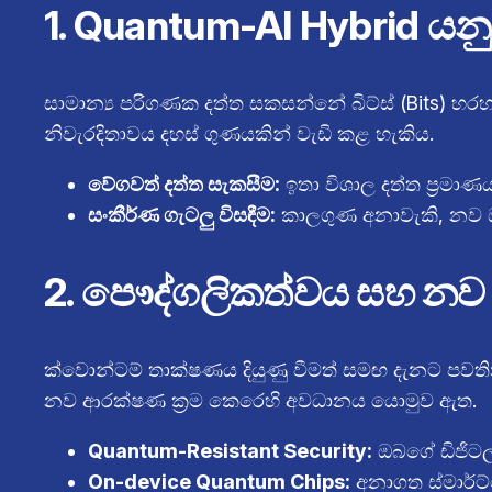
1. Quantum-AI Hybrid යනු
සාමාන්‍ය පරිගණක දත්ත සකසන්නේ බිට්ස් (Bits) හරහා
නිවැරදිතාවය දහස් ගුණයකින් වැඩි කළ හැකිය.
වේගවත් දත්ත සැකසීම:
ඉතා විශාල දත්ත ප්‍රමා
සංකීර්ණ ගැටලු විසඳීම:
කාලගුණ අනාවැකි, නව ඖ
2. පෞද්ගලිකත්වය සහ නව 
ක්වොන්ටම් තාක්ෂණය දියුණු වීමත් සමඟ දැනට පවතින 
නව ආරක්ෂණ ක්‍රම කෙරෙහි අවධානය යොමුව ඇත.
Quantum-Resistant Security:
ඔබගේ ඩිජිටල
On-device Quantum Chips:
අනාගත ස්මාර්ට්