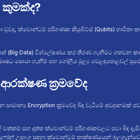
 කුමක්ද?
 වුවද, ක්වොන්ටම් පරිගණක කියුබිට්ස් (Qubits) භාවිතා ක
ණයක් (Big Data) විශ්ලේෂණය කර තීරණ ගැනීමට ගතවන කාල
ෂධ සොයා ගැනීම් සහ ගෝලීය මූල්‍ය වෙළඳපොළවල් පුරෝකථ
ආරක්ෂණ ක්‍රමවේද
සාමාන්‍ය Encryption ක්‍රමවේද බිඳ වැටීමේ අවදානමක් පව
් වත්කම් සහ දත්ත ක්වොන්ටම් පරිගණකවලට පවා බිඳ දැමි
ෆෝන් උපාංග සඳහා ක්වොන්ටම් තාක්ෂණයෙන් බලගැන්වෙන කුඩ