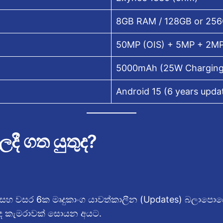
8GB RAM / 128GB or 25
50MP (OIS) + 5MP + 2M
5000mAh (25W Charging
Android 15 (6 years upda
ී ගත යුතුද?
 සහ වසර 6ක මෘදුකාංග යාවත්කාලීන (Updates) බලාපො
හොඳ කැමරාවක් සොයන අයට.