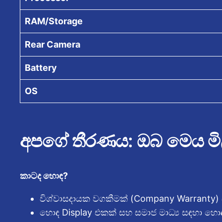
RAM/Storage
Rear Camera
Battery
OS
අපගේ තීරණය: ඔබ මෙය මිලද
කාටද හොඳ?
විශ්වාසදායක වගකීමක් (Company Warranty)
හොඳ Display එකක් සහ සමාජ මාධ්‍ය සඳහා 