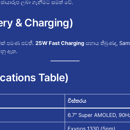
ඡායාරූප ලබා ගැනීමට සමත් වේ.
tery & Charging)
ාරක් පමණ පවතී.
25W Fast Charging
සහාය තිබුණද, Sam
වනු ඇත.
cations Table)
විස්තරය
6.7″ Super AMOLED, 90H
Exynos 1330 (5nm)