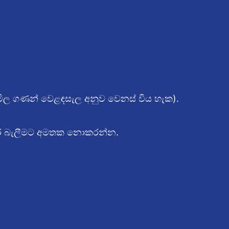
මිල ගණන් වෙළඳසැල අනුව වෙනස් විය හැක).
 කර බැලීමට අමතක නොකරන්න.