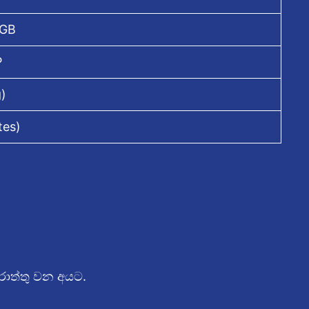
6GB
P
)
tes)
රොත්තු වන අයට.