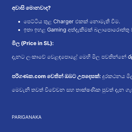
අවාසි මොනවාද?
පෙට්ටිය තුළ Charger එකක් නොමැති වීම.
ඉතා ඉහළ Gaming අත්දැකීමක් බලාපොරොත්තු 
මිල (Price in SL):
දැනට ලංකාවේ වෙළඳපොළේ මෙහි මිල පවතින්නේ
ර
පරිගණක.com වෙතින් ඔබට උපදෙසක්:
දුරකථනය මි
මෙවැනි තවත් විවේචන සහ තාක්ෂණික පුවත් දැන ගැ
PARIGANAKA