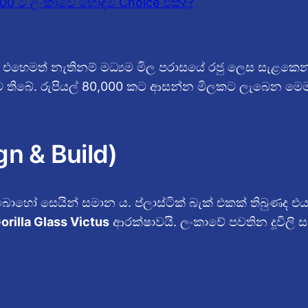
” එහෙමත් නැතිනම් මධ්‍යම මිල පරාසයේ රජු ලෙස සැළකෙන
ීමට තිබේ. රුපියල් 80,000 කට ආසන්න මිලකට ලැබෙන 
gn & Build)
හෝ සෙයින් සමාන ය. ප්ලාස්ටික් බැක් එකක් තිබුණද එය ඉතා
orilla Glass Victus
ආරක්ෂාවයි. ලංකාවේ පවතින දූවිලි 