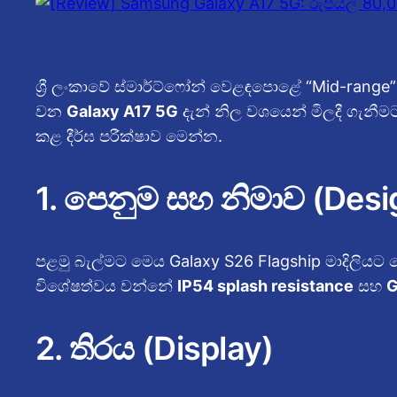
ශ්‍රී ලංකාවේ ස්මාර්ට්ෆෝන් වෙළඳපොළේ “Mid-range
වන
Galaxy A17 5G
දැන් නිල වශයෙන් මිලදී ගැන
කළ දීර්ඝ පරීක්ෂාව මෙන්න.
1. පෙනුම සහ නිමාව (Desi
පළමු බැල්මට මෙය Galaxy S26 Flagship මාදිලියට බො
විශේෂත්වය වන්නේ
IP54 splash resistance
සහ
G
2. තිරය (Display)