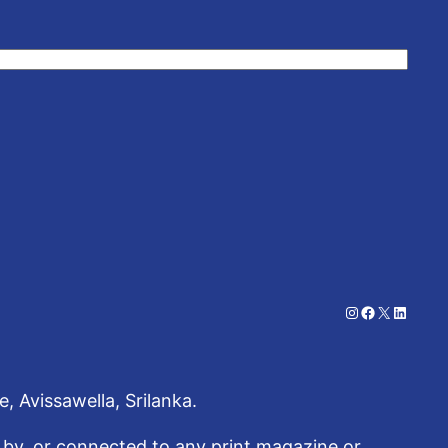
Instagram
Facebook
X
LinkedI
Avissawella, Srilanka.
 by, or connected to any print magazine or