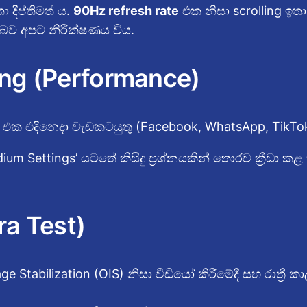
 දීප්තිමත් ය.
90Hz refresh rate
එක නිසා scrolling ඉතා
 බව අපට නිරීක්ෂණය විය.
ming (Performance)
් එක එදිනෙදා වැඩකටයුතු (Facebook, WhatsApp, TikTo
edium Settings’ යටතේ කිසිදු ප්‍රශ්නයකින් තොරව ක්‍රීඩා කළ
ra Test)
e Stabilization (OIS) නිසා වීඩියෝ කිරීමේදී සහ රාත්‍ර