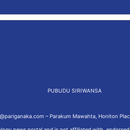
PUBUDU SIRIWANSA
l@pariganaka.com – Parakum Mawahta, Honiton Place, 
ogy news portal and is not affiliated with, endorsed