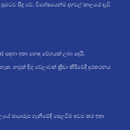
 සුමටව සිදු වේ. විශේෂයෙන්ම දහවල් කාලයේ දැඩි
k) සඳහා ඉතා හොඳ වේගයක් ලබා දෙයි.
 හැක. නමුත් දිගු වේලාවක් ක්‍රීඩා කිරීමේදී දුරකථනය
ී කාලයේ ඡායාරූප ගැනීමේදී සෙලවීම් අවම කර ඉතා