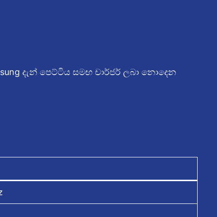
sung දැන් පෙට්ටිය සමඟ චාර්ජර් ලබා නොදෙන
z