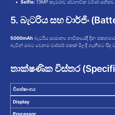
Selfie:
13MP කැමරාව ස්වභාවික වර්ණ සහිතව 
5. බැටරිය සහ චාර්ජිං (Bat
5000mAh
බැටරිය සාමාන්‍ය භාවිතයේදී දින එකහම
බැවින් ඔබට වෙනම චාර්ජර් එකක් මිලදී ගැනීමට සිදු 
තාක්ෂණික විස්තර (Specifi
විශේෂාංගය
Display
Processor