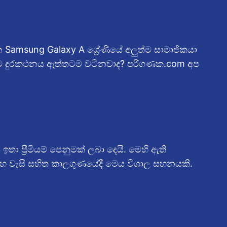
 Samsung Galaxy A ශ්‍රේණියේ අලුත්ම සාමාජිකයා
මෙම දුරකථනය ඇත්තටම වටිනවාද? පරිගණක.com අප
 ප්‍රීමියම් පෙනුමක් ලබා දෙයි. මෙහි ඇති
සහ වැසි සහිත කාලගුණයේදී මෙය විශාල සහනයකි.