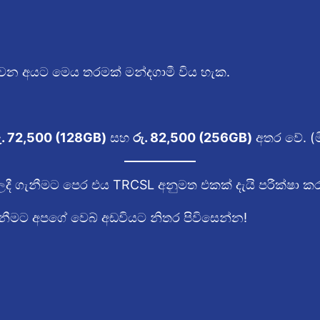
වන අයට මෙය තරමක් මන්දගාමී විය හැක.
ු. 72,500 (128GB)
සහ
රු. 82,500 (256GB)
අතර වේ. (
ලදී ගැනීමට පෙර එය TRCSL අනුමත එකක් දැයි පරීක්ෂා
නීමට අපගේ වෙබ් අඩවියට නිතර පිවිසෙන්න!