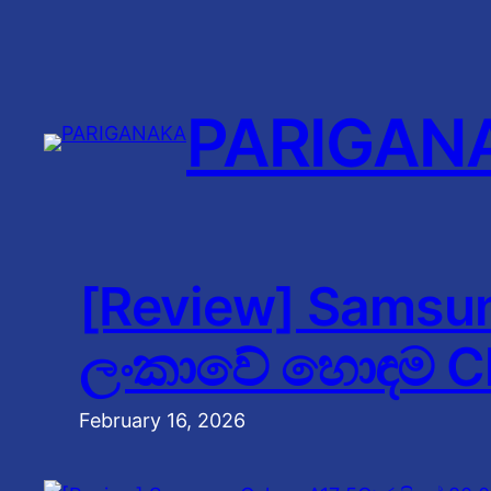
Skip
to
content
PARIGAN
[Review] Samsun
ලංකාවේ හොඳම C
February 16, 2026