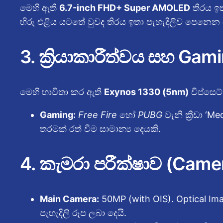
මෙහි ඇති
6.7-inch FHD+ Super AMOLED
තිරය ඉතා
හිරු එළිය යටතේ වුවද තිරය ඉතා පැහැදිලිව පෙනෙන
3. ක්‍රියාකාරීත්වය සහ Ga
මෙහි භාවිතා කර ඇති
Exynos 1330 (5nm)
චිප්සෙට
Gaming:
Free Fire
හෝ
PUBG
වැනි ක්‍රීඩා ‘M
තරමක් රත් වීම සාමාන්‍ය දෙයකි.
4. කැමරා පරීක්ෂාව (Came
Main Camera:
50MP (with OIS). Optical Imag
පැහැදිලි රූප ලබා දෙයි.