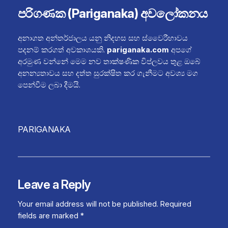
පරිගණක (Pariganaka) අවලෝකනය
අනාගත අන්තර්ජාලය යනු නිදහස සහ ස්වෛරීභාවය
පදනම් කරගත් අවකාශයකි.
pariganaka.com
අපගේ
අරමුණ වන්නේ මෙම නව තාක්ෂණික විප්ලවය තුළ ඔබේ
අනන්‍යතාවය සහ දත්ත සුරක්ෂිත කර ගැනීමට අවශ්‍ය මග
පෙන්වීම ලබා දීමයි.
PARIGANAKA
Leave a Reply
Your email address will not be published.
Required
fields are marked
*