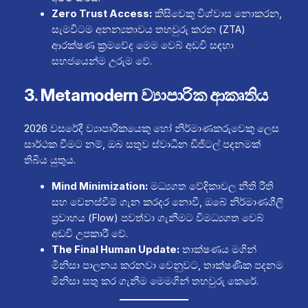
Zero Trust Access:
කිසිවෙකු විශ්වාස නොකරන,
සැමවිටම අනන්‍යතාවය තහවුරු කරන (ZTA)
ආරක්ෂණ ක්‍රමවේද මෙම වෙබ් අඩවි සඳහා
සහජයෙන්ම උරුම වේ.
3. Metamodern ව්‍යාපාරික ආකෘතිය
2026 වසරේදී ව්‍යාපාරිකයෙකු හෝ නිර්මාණකරුවෙකු ලෙස
සාර්ථක වීමට නම්, ඔබ සතුව ස්වාධීන ඩිජිටල් පදනමක්
තිබිය යුතුය.
Mind Minimization:
මධ්‍යගත වේදිකාවල නීති රීති
සහ වෙනස්වීම් ගැන කරදර නොවී, ඔබේ නිර්මාණශීලී
ප්‍රවාහය (Flow) පවත්වා ගැනීමට විමධ්‍යගත වෙබ්
අඩවි උපකාරී වේ.
The Final Human Update:
තාක්ෂණය මගින්
මිනිසා පාලනය කරනවා වෙනුවට, තාක්ෂණික පදනම
මිනිසා සතු කර ගැනීම මෙමගින් තහවුරු කෙරේ.