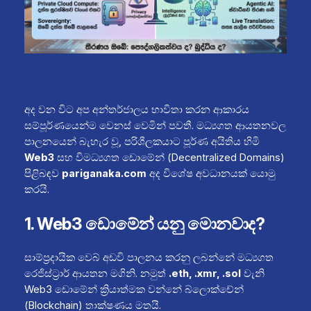
අද වන විට අප අන්තර්ජාලය භාවිතා කරන ආකාරය
සම්පූර්ණයෙන්ම වෙනස් වෙමින් පවතී. මධ්‍යගත ආයතනවල
පාලනයෙන් බැහැර වූ, පරිශීලකයාට පූර්ණ අයිතිය හිමි
Web3
සහ විමධ්‍යගත ඩොමේන් (Decentralized Domains)
පිළිබඳව
pariganaka.com
අද විශේෂ අවධානයක් යොමු
කරයි.
1. Web3 ඩොමේන් යනු මොනවාද?
සාම්ප්‍රදායික වෙබ් අඩවි පාලනය කරනු ලබන්නේ මධ්‍යගත
රෙජිස්ට්‍රාර් ආයතන මගිනි. නමුත්
.eth, .xmr, .sol
වැනි
Web3 ඩොමේන් ක්‍රියාත්මක වන්නේ බ්ලොක්චේන්
(Blockchain) තාක්ෂණය මතයි.