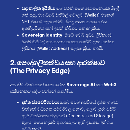
සදාකාලික අයිතිය:
ඔබ වරක් මෙම ඩොමේනයක් මිලදී
ගත් පසු, එය ඔබේ ඩිජිටල් වොලට් (Wallet) එකෙහි
NFT එකක් ලෙස පවතී. කිසිදු ආයතනයකට එය
අත්හිටුවීමට හෝ ඉවත් කිරීමට නොහැකිය.
Sovereign Identity:
ඔබේ වෙබ් අඩවි ලිපිනයම
ඔබේ ඩිජිටල් අනන්‍යතාවය සහ ගෙවීම් ලබා ගන්නා
ලිපිනය (Wallet Address) ලෙසද ක්‍රියා කරයි.
2. පෞද්ගලිකත්වය සහ ආරක්ෂාව
(The Privacy Edge)
අප නිරන්තරයෙන් කතා කරන
Sovereign AI
සහ
Web3
එකිනෙකට බද්ධ වන්නේ මෙහිදීය.
දත්ත ස්වෛරීභාවය:
ඔබේ වෙබ් අඩවියේ දත්ත ගබඩා
වන්නේ මධ්‍යගත සර්වර්වල නොව, ලොව පුරා විසිරී
ඇති විමධ්‍යගත ජාලයන් (Decentralized Storage)
තුළය. මෙය හැකර් ප්‍රහාරවලට ඇති ඉඩකඩ අතිශය
අවම කරයි.