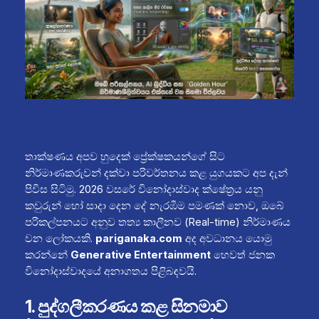
තාක්ෂණය අපව හුදෙක් ප්‍රේක්ෂකයන්ගේ සිට
නිර්මාණකරුවන් දක්වා පරිවර්තනය කළ යුගයකට අප දැන්
පිවිස සිටිමු. 2026 වසරේ විනෝදාස්වාද ක්ෂේත්‍රය යනු
කවුරුන් හෝ සාදා දෙන දේ නැරඹීම පමණක් නොව, ඔබේ
පරිකල්පනයට අනුව තත්‍ය කාලීනව (Real-time) නිර්මාණය
වන ලෝකයකි.
pariganaka.com
අද අවධානය යොමු
කරන්නේ
Generative Entertainment
හෙවත් ජනක
විනෝදාස්වාදයේ අනාගතය පිළිබඳවයි.
1. පුද්ගලීකරණය කළ සිනමාව