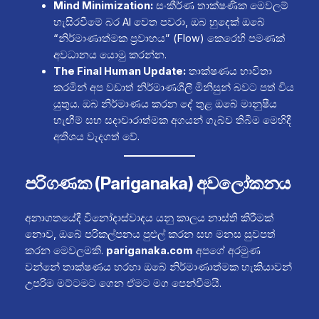
Mind Minimization:
සංකීර්ණ තාක්ෂණික මෙවලම්
හැසිරවීමේ බර AI වෙත පවරා, ඔබ හුදෙක් ඔබේ
“නිර්මාණාත්මක ප්‍රවාහය” (Flow) කෙරෙහි පමණක්
අවධානය යොමු කරන්න.
The Final Human Update:
තාක්ෂණය භාවිතා
කරමින් අප වඩාත් නිර්මාණශීලී මිනිසුන් බවට පත් විය
යුතුය. ඔබ නිර්මාණය කරන දේ තුළ ඔබේ මානුෂීය
හැඟීම් සහ සදාචාරාත්මක අගයන් ගැබ්ව තිබීම මෙහිදී
අතිශය වැදගත් වේ.
පරිගණක (Pariganaka) අවලෝකනය
අනාගතයේදී විනෝදාස්වාදය යනු කාලය නාස්ති කිරීමක්
නොව, ඔබේ පරිකල්පනය පුළුල් කරන සහ මනස සුවපත්
කරන මෙවලමකි.
pariganaka.com
අපගේ අරමුණ
වන්නේ තාක්ෂණය හරහා ඔබේ නිර්මාණාත්මක හැකියාවන්
උපරිම මට්ටමට ගෙන ඒමට මග පෙන්වීමයි.