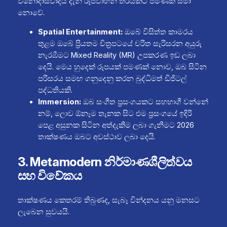
විනෝදාස්වාදය දැන් රූපවාහිනී තිරයකට පමණක් සීමා
නොවේ.
Spatial Entertainment:
ඔබේ විසිත්ත කාමරය
තුළම ඔබේ ප්‍රියතම චිත්‍රපටයේ චරිත සැරිසරන අයුරු
නැරඹීමට Mixed Reality (MR) උපකරණ ඉඩ ලබා
දෙයි. මෙය හුදෙක් රූපයක් පමණක් නොව, ඔබ සිටින
පරිසරය සමඟ ගනුදෙනු කරන බුද්ධිමත් ඩිජිටල්
පද්ධතියකි.
Immersion:
ඔබ සංගීත ප්‍රසංගයකට සහභාගී වන්නේ
නම්, ලොව ඕනෑම තැනක සිට එම ප්‍රසංගයේ ඉදිරි
පෙළ අසුනක සිටින අත්දැකීම ලබා ගැනීමට 2026
තාක්ෂණය ඔබට අවස්ථාව ලබා දෙයි.
3. Metamodern නිර්මාණශීලිත්වය
සහ විවේකය
තාක්ෂණය කෙතරම් තිබුණද, සැබෑ වින්දනය යනු මනසට
ලැබෙන සුවයයි.