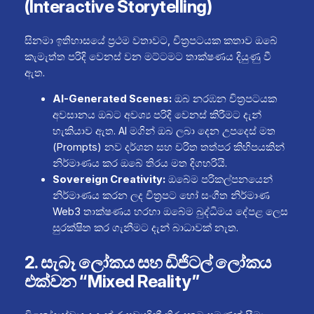
(Interactive Storytelling)
සිනමා ඉතිහාසයේ ප්‍රථම වතාවට, චිත්‍රපටයක කතාව ඔබේ
කැමැත්ත පරිදි වෙනස් වන මට්ටමට තාක්ෂණය දියුණු වී
ඇත.
AI-Generated Scenes:
ඔබ නරඹන චිත්‍රපටයක
අවසානය ඔබට අවශ්‍ය පරිදි වෙනස් කිරීමට දැන්
හැකියාව ඇත. AI මගින් ඔබ ලබා දෙන උපදෙස් මත
(Prompts) නව දර්ශන සහ චරිත තත්පර කිහිපයකින්
නිර්මාණය කර ඔබේ තිරය මත දිගහරියි.
Sovereign Creativity:
ඔබේම පරිකල්පනයෙන්
නිර්මාණය කරන ලද චිත්‍රපට හෝ සංගීත නිර්මාණ
Web3 තාක්ෂණය හරහා ඔබේම බුද්ධිමය දේපළ ලෙස
සුරක්ෂිත කර ගැනීමට දැන් බාධාවක් නැත.
2. සැබෑ ලෝකය සහ ඩිජිටල් ලෝකය
එක්වන “Mixed Reality”