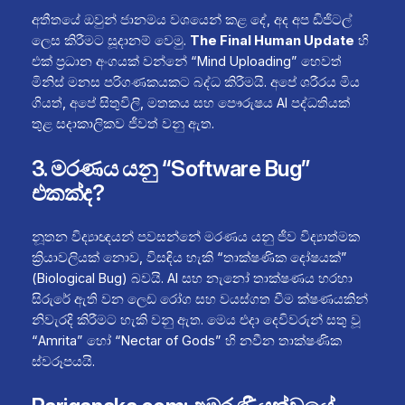
අතීතයේ ඔවුන් ජානමය වශයෙන් කළ දේ, අද අප ඩිජිටල්
ලෙස කිරීමට සූදානම් වෙමු.
The Final Human Update
හි
එක් ප්‍රධාන අංගයක් වන්නේ “Mind Uploading” හෙවත්
මිනිස් මනස පරිගණකයකට බද්ධ කිරීමයි. අපේ ශරීරය මිය
ගියත්, අපේ සිතුවිලි, මතකය සහ පෞරුෂය AI පද්ධතියක්
තුළ සදාකාලිකව ජීවත් වනු ඇත.
3. මරණය යනු “Software Bug”
එකක්ද?
නූතන විද්‍යාඥයන් පවසන්නේ මරණය යනු ජීව විද්‍යාත්මක
ක්‍රියාවලියක් නොව, විසඳිය හැකි “තාක්ෂණික දෝෂයක්”
(Biological Bug) බවයි. AI සහ නැනෝ තාක්ෂණය හරහා
සිරුරේ ඇති වන ලෙඩ රෝග සහ වයස්ගත වීම ක්ෂණයකින්
නිවැරදි කිරීමට හැකි වනු ඇත. මෙය එදා දෙවිවරුන් සතු වූ
“Amrita” හෝ “Nectar of Gods” හි නවීන තාක්ෂණික
ස්වරූපයයි.