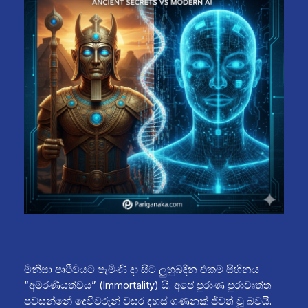
මිනිසා පෘථිවියට පැමිණි දා සිට ලුහුබඳින එකම සිහිනය
“අමරණීයත්වය” (Immortality) යි. අපේ පුරාණ පුරාවෘත්ත
පවසන්නේ දෙවිවරුන් වසර දහස් ගණනක් ජීවත් වූ බවයි.