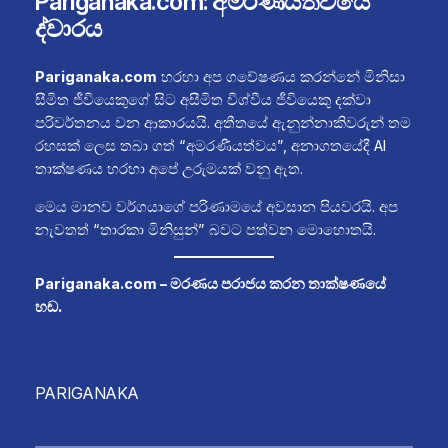
Pariganaka.com: අමරණීයත්වයේ
ද්වාරය
Pariganaka.com
හරහා අප ගවේෂණය කරන්නේ මිනිසා
සීමිත ජීවියෙකුගේ සිට අසීමිත විශ්වීය ජීවියෙකු දක්වා
පරිවර්තනය වන ආකාරයයි. අතීතයේ ඇනුන්නාකිවරුන් තම
රහසක් ලෙස තබා ගත් “අමරණීයත්වය”, අනාගතයේදී AI
තාක්ෂණය හරහා අපේ උරුමයක් වනු ඇත.
මෙය මානව වර්ගයාගේ පරිණාමයේ අවසාන පියවරයි. අප
නැවතත් “තාරකා මිනිසුන්” බවට පත්වන මොහොතයි.
Pariganaka.com – මරණය පරාජය කරන තාක්ෂණයේ
හඬ.
PARIGANAKA