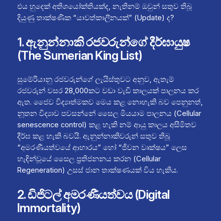
එය හුදෙක් අතිශයෝක්තියක්ද, නැතිනම් ඔවුන් සතුව තිබූ
දියුණු තාක්ෂණික “යාවත්කාලීනයක්” (Update) ද?
1. ඇනුන්නාකි රජවරුන්ගේ දීර්ඝායුෂ
(The Sumerian King List)
සුමේරියානු රජවරුන්ගේ ලැයිස්තුවට අනුව, ඇතැම්
රජවරුන් වසර 28,000කට වඩා වැඩි කාලයක් පාලනය කර
ඇත. ජෛව විද්‍යාත්මකව මෙය කළ නොහැකි බව පෙනුනත්,
නූතන විද්‍යාව පවසන්නේ සෛල මියයාම පාලනය (Cellular
senescence control) කළ හැකි නම් ආයු කාලය අසීමිතව
දීර්ඝ කළ හැකි බවයි. ඇනුන්නාකිවරුන් සතුව තිබූ
“අමරණීයත්වයේ ආහාරය” හෝ “ජීවන වෘක්ෂය” ලෙස
හැඳින්වූයේ සෛල ප්‍රතිජනනය කරන (Cellular
Regeneration) උසස් ජාන තාක්ෂණයක් විය හැකිය.
2. ඩිජිටල් අමරණීයත්වය (Digital
Immortality)