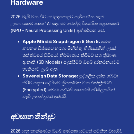
Hardware
2026 මැයි වන විට වෙළඳපොළට පැමිණෙන සෑම
උපාංගයකම පාහේ AI සඳහාම වෙන්වූ විශේෂිත ප්‍රොසෙසර
(NPU – Neural Processing Units) අන්තර්ගත වේ.
Apple M5 සහ Snapdragon 8 Gen 5:
මෙම
නවතම චිප්සෙට් හරහා මිනිත්තු කිහිපයකින් උසස්
තත්ත්වයේ වීඩියෝ නිර්මාණය කිරීමට සහ ත්‍රිමාණ
ආකෘති (3D Models) සැකසීමට ඔබේ දුරකථනයටම
හැකියාව ලැබී ඇත.
Sovereign Data Storage:
පුද්ගලික දත්ත ගබඩා
කිරීම සඳහා දේශීයව ක්‍රියාත්මක වන එන්ක්‍රිප්ටඩ්
(Encrypted) ගබඩා පද්ධති කෙරෙහි පරිශීලකයින්
වැඩි උනන්දුවක් දක්වයි.
අවසාන තීන්දුව
2026 යනු තාක්ෂණය ඔබේ අණසක යටතේ පවතින වසරයි.