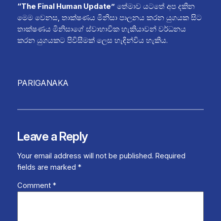
“The Final Human Update”
තේමාව යටතේ අප දකින
මෙම වෙනස, තාක්ෂණය මිනිසා පාලනය කරන යුගයක සිට
තාක්ෂණය මිනිසාගේ ස්වාභාවික හැකියාවන් වර්ධනය
කරන යුගයකට පිවිසීමක් ලෙස හැඳින්විය හැකිය.
PARIGANAKA
Leave a Reply
Your email address will not be published.
Required
fields are marked
*
Comment
*