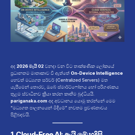
අද
2026 මැයි 02
වනදා වන විට තාක්ෂණික ලෝකයේ
ප්‍රධානතම මාතෘකාව වී ඇත්තේ
On-Device Intelligence
හෙවත් මධ්‍යගත සර්වර් (Centralized Servers) මත
යැපීමෙන් තොරව, ඔබේ ස්මාර්ට්ෆෝනය හෝ පරිගණකය
තුළම ස්වාධීනව ක්‍රියා කරන කෘතිම බුද්ධියයි.
pariganaka.com
අද අවධානය යොමු කරන්නේ මෙම
“මධ්‍යගත පාලනයෙන් මිදීමේ” නවතම ප්‍රවණතාවය
පිළිබඳවයි.
1. Cloud-Free AI: ඇයි මේ හදිසි