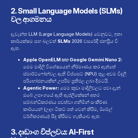
2. Small Language Models (SLMs)
වල ආගමනය
දැවැන්ත LLM (Large Language Models) වෙනුවට, ඉතා
කාර්යක්ෂම සහ බලවත්
SLMs
2026 වසරේදී ජනප්‍රිය වී
ඇත.
Apple OpenELM සහ Google Gemini Nano 2:
මෙම මාදිලි විශේෂයෙන් නිර්මාණය කර ඇත්තේ
ස්මාර්ට්ෆෝන්වල ඇති චිප්සෙට් (NPU) තුළ අවම විදුලි
පරිභෝජනයකින් උපරිම ප්‍රතිඵල ලබා දීමටයි.
Agentic Power:
මෙම කුඩා මාදිලිවලට පවා දැන්
ඔබේ උපාංගයේ ඇති ඇප්ලිකේෂන් අතර
සම්බන්ධීකරණය පවත්වා ගනිමින් සංකීර්ණ
කාර්යයන් (උදා: ටිකට් පත් වෙන් කිරීම, ඊමේල්
වර්ගීකරණය) සිදු කිරීමට හැකියාව ඇත.
3. දෘඩාංග විප්ලවය: AI-First