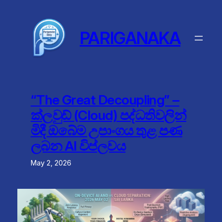
Skip
to
content
PARIGANAKA
“The Great Decoupling” –
ක්ලවුඩ් (Cloud) පද්ධතිවලින්
මිදී ඔබේම උපාංගය තුළ පණ
ලබන AI විප්ලවය
May 2, 2026