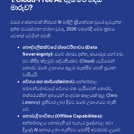
මාරුව?
වසර ගණනාවක් තිස්සේ AI මාදිලි ක්‍රියාත්මක වූයේ දැවැන්ත
දත්ත මධ්‍යස්ථාන හරහා වුවද, 2026 වසරේදී මෙම ක්‍රමය
වෙනස් වෙමින් පවතී.
පෞද්ගලිකත්වයේ ස්වෛරීභාවය (Data
Sovereignty):
ඔබේ රහස්‍ය දත්ත, ඡායාරූප හෝ හඬ
පට කිසිදු ක්ලවුඩ් පද්ධතියකට (Cloud) යැවීමෙන්
තොරව ඔබේ උපාංගය තුළම සැකසීම මෙහි ප්‍රධාන
වාසියයි.
වේගය සහ කාර්යක්ෂමතාව:
අන්තර්ජාල
සම්බන්ධතාවයේ වේගය මත යැපීමෙන් තොරව,
තත්පරයකින් දහයෙන් පංගුවක කාලයක් තුළ (Zero
Latency) ප්‍රතිචාර ලබා දීමට ඔබේ උපාංගයට හැකි
වේ.
නොබැඳි භාවිතය (Offline Capabilities):
අන්තර්ජාලය නොමැති දුර බැහැර ප්‍රදේශවල පවා
දියුණු AI සහාය ලබා ගැනීමට මෙහිදී අවස්ථාව ලැබේ.