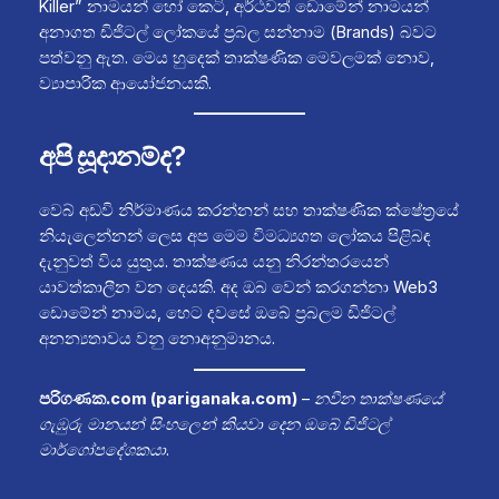
Killer” නාමයන් හෝ කෙටි, අර්ථවත් ඩොමේන් නාමයන්
අනාගත ඩිජිටල් ලෝකයේ ප්‍රබල සන්නාම (Brands) බවට
පත්වනු ඇත. මෙය හුදෙක් තාක්ෂණික මෙවලමක් නොව,
ව්‍යාපාරික ආයෝජනයකි.
අපි සූදානම්ද?
වෙබ් අඩවි නිර්මාණය කරන්නන් සහ තාක්ෂණික ක්ෂේත්‍රයේ
නියැලෙන්නන් ලෙස අප මෙම විමධ්‍යගත ලෝකය පිළිබඳ
දැනුවත් විය යුතුය. තාක්ෂණය යනු නිරන්තරයෙන්
යාවත්කාලීන වන දෙයකි. අද ඔබ වෙන් කරගන්නා Web3
ඩොමේන් නාමය, හෙට දවසේ ඔබේ ප්‍රබලම ඩිජිටල්
අනන්‍යතාවය වනු නොඅනුමානය.
පරිගණක.com (pariganaka.com)
–
නවීන තාක්ෂණයේ
ගැඹුරු මානයන් සිංහලෙන් කියවා දෙන ඔබේ ඩිජිටල්
මාර්ගෝපදේශකයා.