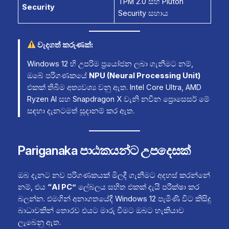
TPM 2.0 සහ Pluton
Security
Security සහාය
වැදගත් කරුණක්:
Windows 12 හි උපරිම ප්‍රයෝජන ලබා ගැනීමට නම්,
ඔබේ පරිගණකයේ
NPU (Neural Processing Unit)
එකක් තිබීම අත්‍යවශ්‍ය වනු ඇත. Intel Core Ultra, AMD
Ryzen AI සහ Snapdragon X වැනි නවීන ප්‍රොසෙසර් මේ
සඳහා දැනටමත් සූදානම් කර ඇත.
Pariganaka පාඨකයන්ට උපදෙසක්
ඔබ දැනට නව පරිගණකයක් මිලදී ගැනීමට අදහස් කරන්නේ
නම්, එය
“AI PC”
ලේබලය සහිත එකක් දැයි පරීක්ෂා කර
බලන්න. එමගින් අනාගතයේදී Windows 12 පැමිණි විට කිසිදු
බාධාවකින් තොරව එයට මාරු වීමට ඔබට හැකියාව
ලැබෙනු ඇත.