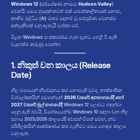
Windows 12
(පර්යේෂණ නාමය:
Hudson Valley
)
වෙතයි. මෙය හුදෙක් තවත් එක් යාවත්කාලීනයක් නොව,
කෘතිම බුද්ධිය (AI) මතම පදනම් වූ සම්පූර්ණ වෙනස්ම
අත්දැකීමක් වනු ඇතැයි වාර්තා වේ.
මීළඟ Windows සංස්කරණය ගැන දැනට හෙළි වී ඇති
වැදගත්ම කරුණු මෙන්න:
1. නිකුත් වන කාලය (Release
Date)
නිල වශයෙන් නිවේදනය කර නොමැති වුවද, තාක්ෂණික
විශ්ලේෂකයින් පවසන්නේ
2026 වසරේ අගභාගයේදී හෝ
2027 වසරේ මුල් භාගයේදී
Windows 12 ලොවට හඳුන්වා
දෙනු ඇති බවයි. විශේෂයෙන්ම Windows 10 සඳහා වන නිල
සහාය 2025/2026 කාලයේදී අවසන් වීමත් සමඟ, නව
පරිශීලකයින් ආකර්ෂණය කර ගැනීමට මෙය හොඳම කාලය
වනු ඇත.