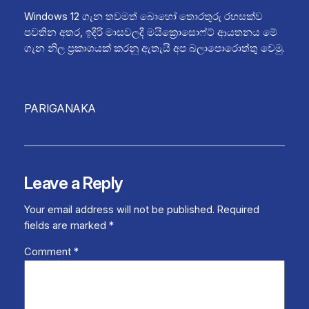
Windows 12 ගැන තවමත් බොහෝ තොරතුරු රහසක්ව
පවතින අතර, ඉදිරි මාසවලදී මයික්‍රොසොෆ්ට් ආයතනය මේ
ගැන නිල ප්‍රකාශයක් කරනු ඇතැයි අප බලාපොරොත්තු වෙමු.
PARIGANAKA
Leave a Reply
Your email address will not be published.
Required
fields are marked
*
Comment
*