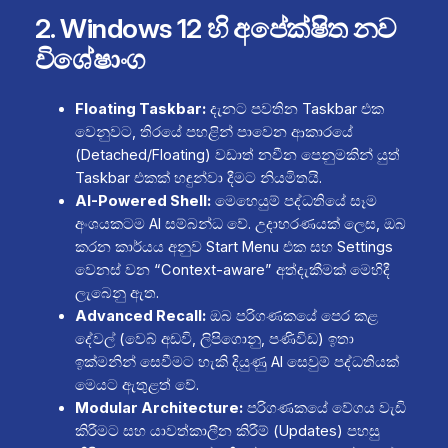
2. Windows 12 හි අපේක්ෂිත නව
විශේෂාංග
Floating Taskbar:
දැනට පවතින Taskbar එක
වෙනුවට, තිරයේ පහළින් පාවෙන ආකාරයේ
(Detached/Floating) වඩාත් නවීන පෙනුමකින් යුත්
Taskbar එකක් හඳුන්වා දීමට නියමිතයි.
AI-Powered Shell:
මෙහෙයුම් පද්ධතියේ සෑම
අංශයකටම AI සම්බන්ධ වේ. උදාහරණයක් ලෙස, ඔබ
කරන කාර්යය අනුව Start Menu එක සහ Settings
වෙනස් වන “Context-aware” අත්දැකීමක් මෙහිදී
ලැබෙනු ඇත.
Advanced Recall:
ඔබ පරිගණකයේ පෙර කළ
දේවල් (වෙබ් අඩවි, ලිපිගොනු, පණිවිඩ) ඉතා
ඉක්මනින් සෙවීමට හැකි දියුණු AI සෙවුම් පද්ධතියක්
මෙයට ඇතුළත් වේ.
Modular Architecture:
පරිගණකයේ වේගය වැඩි
කිරීමට සහ යාවත්කාලීන කිරීම් (Updates) පහසු