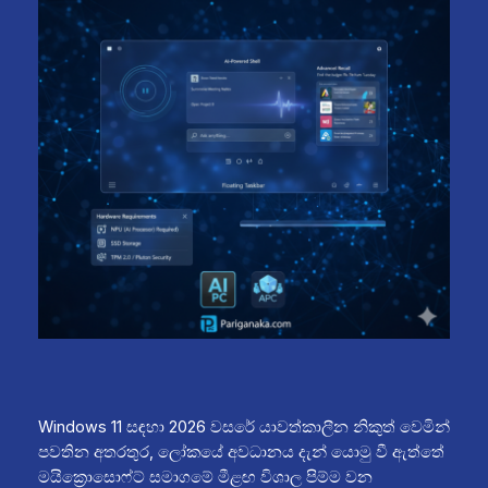
Windows 11 සඳහා 2026 වසරේ යාවත්කාලීන නිකුත් වෙමින්
පවතින අතරතුර, ලෝකයේ අවධානය දැන් යොමු වී ඇත්තේ
මයික්‍රොසොෆ්ට් සමාගමේ මීළඟ විශාල පිම්ම වන