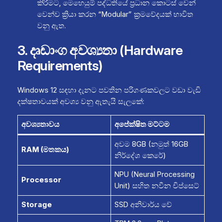
කිරීමට, මෙහෙයුම් පද්ධතියේ ප්‍රධාන කොටස් වෙන්
වෙන්ව ක්‍රියා කරන “Modular” ක්‍රමවේදයක් භාවිත
වනු ඇත.
3. දෘඩාංග අවශ්‍යතා (Hardware
Requirements)
Windows 12 සඳහා දැනට පවතින පරිගණකවලට වඩා වැඩි
දක්ෂතාවයක් අවශ්‍ය වනු ඇතැයි සැලකේ:
අවශ්‍යතාවය
අපේක්ෂිත මට්ටම
අවම 8GB (නමුත් 16GB
RAM (මතකය)
නිර්දේශ කෙරේ)
NPU (Neural Processing
Processor
Unit) සහිත නවීන චිප්සෙට්
Storage
SSD අනිවාර්ය වේ