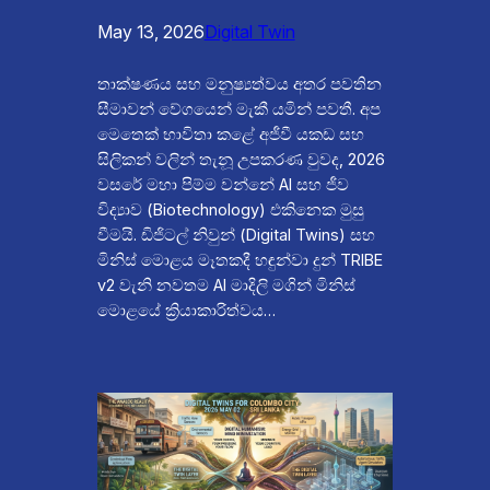
May 13, 2026
Digital Twin
තාක්ෂණය සහ මනුෂ්‍යත්වය අතර පවතින
සීමාවන් වේගයෙන් මැකී යමින් පවතී. අප
මෙතෙක් භාවිතා කළේ අජීවී යකඩ සහ
සිලිකන් වලින් තැනූ උපකරණ වුවද, 2026
වසරේ මහා පිම්ම වන්නේ AI සහ ජීව
විද්‍යාව (Biotechnology) එකිනෙක මුසු
වීමයි. ඩිජිටල් නිවුන් (Digital Twins) සහ
මිනිස් මොළය මෑතකදී හඳුන්වා දුන් TRIBE
v2 වැනි නවතම AI මාදිලි මගින් මිනිස්
මොළයේ ක්‍රියාකාරිත්වය…