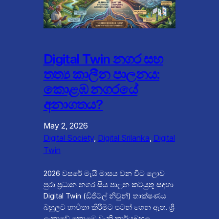
Digital Twin නගර සහ
තත්‍ය කාලීන පාලනය:
කොළඹ නගරයේ
අනාගතය?
May 2, 2026
Digital Society
, 
Digital Srilanka
, 
Digital
Twin
2026 වසරේ මැයි මාසය වන විට ලොව
පුරා ප්‍රධාන නගර සිය පාලන කටයුතු සඳහා
Digital Twin (ඩිජිටල් නිවුන්) තාක්ෂණය
බහුලව භාවිතා කිරීමට පටන් ගෙන ඇත. ශ්‍රී
ලංකාවේ කොළඹ වැනි කාර්යබහුල