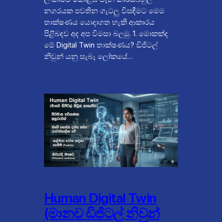
නගරයක පවතින ගැටලු විසඳීමට මෙම
තාක්ෂණය යොදාගත හැකි ආකාරය
පිළිබඳව අද අප විමසා බලමු. 1. මොකක්ද
මේ Digital Twin තාක්ෂණය? ඩිජිටල්
නිවුන් යනු සැබෑ ලෝකයේ…
Human Digital Twin
(මානව ඩිජිටල් නිවුන්