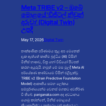
Meta TRIBE v2 – ඔබේ
මොළයේ ‘ඩිජිටල් නිවුන්
දරුවා’ (Digital Twin)
උපදී
May 17, 2026
Digital Twin
තාක්ෂණික පරිණාමය තුළ අප මෙතෙක්
දැක ඇත්තේ කෘතිම බුද්ධිය (AI) විසින්
මිනිස් භාෂාව, චිත්‍ර හෝ වීඩියෝ පිටපත්
කරන අයුරුයි. නමුත් මේ මස මුලදී Meta AI
පර්යේෂණ කණ්ඩායම විසින් එළිදැක්වූ
TRIBE v2 (Brain Predictive Foundation
Model) ආකෘතිය සමඟ ලෝකය
සම්පූර්ණයෙන්ම වෙනස් මගකට අවතීර්ණ
වී තිබේ. pariganaka.com අද අවධානය
යොමු කරන්නේ, මිනිස් මොළයේ
ක්‍රියාකාරිත්වය තත්පරයෙන් තත්පරයට