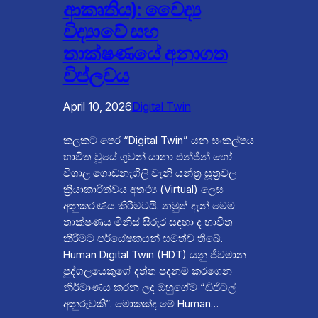
ආකෘතිය): වෛද්‍ය
විද්‍යාවේ සහ
තාක්ෂණයේ අනාගත
විප්ලවය
April 10, 2026
Digital Twin
කලකට පෙර “Digital Twin” යන සංකල්පය
භාවිත වූයේ ගුවන් යානා එන්ජින් හෝ
විශාල ගොඩනැගිලි වැනි යන්ත්‍ර සූත්‍රවල
ක්‍රියාකාරිත්වය අතථ්‍ය (Virtual) ලෙස
අනුකරණය කිරීමටයි. නමුත් දැන් මෙම
තාක්ෂණය මිනිස් සිරුර සඳහා ද භාවිත
කිරීමට පර්යේෂකයන් සමත්ව තිබේ.
Human Digital Twin (HDT) යනු ජීවමාන
පුද්ගලයෙකුගේ දත්ත පදනම් කරගෙන
නිර්මාණය කරන ලද ඔහුගේම “ඩිජිටල්
අනුරුවකි”. මොකක්ද මේ Human…