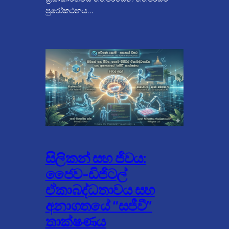
පුරෝකථනය…
සිලිකන් සහ ජීවය:
ජෛව-ඩිජිටල්
ඒකාබද්ධතාවය සහ
අනාගතයේ “සජීවී”
තාක්ෂණය