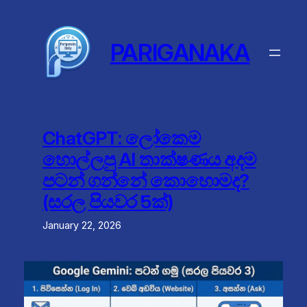
Skip
to
content
PARIGANAKA
ChatGPT: ලෝකෙම
හොල්ලපු AI තාක්ෂණය අදම
පටන් ගන්නේ කොහොමද?
(සරල පියවර 5ක්)
January 22, 2026