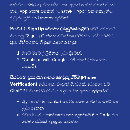
කරන්න. ඔබට ඇන්ඩ්‍රොයිඩ් හෝ ඇපල් ෆෝන් එකක් තිබේ
නම්, App Store එකෙන් “ChatGPT App” එක කෙලින්ම
ඩවුන්ලෝඩ් කරගන්නත් පුළුවන්.
පියවර 2: Sign Up වෙන්න (ගිණුමක් සෑදීම)
වෙබ් අඩවියට
ගිය පසු “Sign Up” කියන බට්න් එක ඔබන්න. එවිට ඔබට
ක්‍රම කිහිපයකට ගිණුම සාදාගත හැක:
ඔබේ ඊමේල් ලිපිනය ලබා දීමෙන්.
“Continue with Google” එබීමෙන් (මෙය ඉතා
පහසුයි).
පියවර 3: දුරකථන අංකය තහවුරු කිරීම (Phone
Verification)
මෙය ඉතා වැදගත් පියවරකි.
බොහෝ විට
ChatGPT විසින් ඔබේ ජංගම දුරකථන අංකය ඉල්ලා සිටී.
ශ්‍රී ලංකාව (Sri Lanka) තෝරා ඔබේ ෆෝන් නම්බර් එක
ලබා දෙන්න.
එවිට ඔබේ ෆෝන් එකට එන ඉලක්කම් 6ක Code එක
වෙබ් අඩවියේ ඇතුළත් කරන්න.