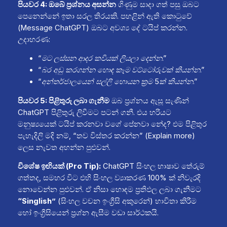
පියවර 4: ඔබේ ප්‍රශ්නය අසන්න
ගිණුම සාදා ගත් පසු ඔබට
පෙනෙන්නේ ඉතා සරල තිරයකි. පහළින් ඇති කොටුවේ
(Message ChatGPT) ඔබට අවශ්‍ය දේ ටයිප් කරන්න.
උදාහරණ:
“මට ලස්සන ආදර කවියක් ලියලා දෙන්න.”
“බර අඩු කරගන්න හොඳ කෑම වට්ටෝරුවක් කියන්න.”
“අන්තර්ජාලයෙන් සල්ලි හොයන ක්‍රම 5ක් කියන්න.”
පියවර 5: පිළිතුරු ලබා ගැනීම
ඔබ ප්‍රශ්නය ඇසූ සැණින්
ChatGPT පිළිතුරු ලිවීමට පටන් ගනී. එය හරියට
මනුෂ්‍යයෙක් ටයිප් කරනවා වගේ පේනවා නේද? එම පිළිතුර
පැහැදිලි මදි නම්, “තව විස්තර කරන්න” (Explain more)
ලෙස නැවත අහන්න පුළුවන්.
විශේෂ ඉඟියක් (Pro Tip):
ChatGPT සිංහල භාෂාව තේරුම්
ගත්තද, සමහර විට එහි සිංහල ව්‍යාකරණ 100% ක් නිවැරදි
නොවෙන්න පුළුවන්. ඒ නිසා හොඳම ප්‍රතිඵල ලබා ගැනීමට
“Singlish”
(සිංහල වචන ඉංග්‍රීසි අකුරෙන්) භාවිතා කිරීම
හෝ ඉංග්‍රීසියෙන් ප්‍රශ්න ඇසීම වඩා සාර්ථකයි.