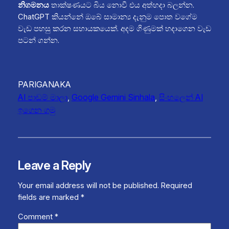
නිගමනය
තාක්ෂණයට බිය නොවී එය අත්හදා බලන්න.
ChatGPT කියන්නේ ඔබේ සාමාන්‍ය දැනුම පොත වගේම
වැඩ පහසු කරන සහායකයෙක්. අදම ගිණුමක් හදාගෙන වැඩ
පටන් ගන්න.
PARIGANAKA
AI පාඩම් මාලා
, 
Google Gemini Sinhala
, 
සිංහලෙන් AI
ඉගෙන ගමු
Leave a Reply
Your email address will not be published.
Required
fields are marked
*
Comment
*