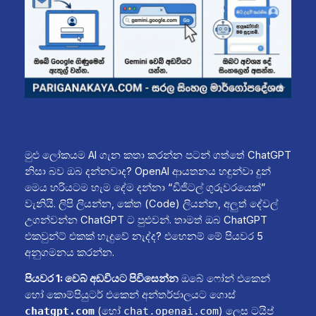
මුළු ලෝකයම AI ගැන කතා කරන්න පටන් ගත්තේ ChatGPT
නිසා බව ඔබ දන්නවාද? OpenAI ආයතනය හඳුන්වා දුන්
මෙය හරියටම හැම දේම දන්නා “ඩිජිටල් ගුරුවරයෙක්”
වැනියි. ලිපි ලියන්න, කේත (Code) ලියන්න, අලුත් දේවල්
උගන්වන්න ChatGPT ට පුළුවන්. තාමත් ඔබ ChatGPT
එකවුන්ට් එකක් හැදුවේ නැද්ද? එහෙනම් මේ පියවර 5
අනුගමනය කරන්න.
පියවර 1: වෙබ් අඩවියට පිවිසෙන්න
ඔබේ ෆෝන් එකෙන්
හෝ කොම්පියුටර් එකෙන් අන්තර්ජාලයට ගොස්
(හෝ
) ලෙස ටයිප්
chatgpt.com
chat.openai.com