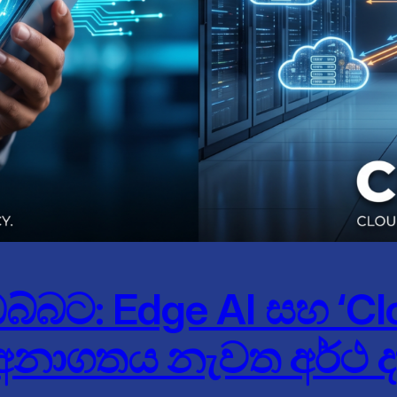
බට: Edge AI සහ ‘Cloud 
් අනාගතය නැවත අර්ථ 