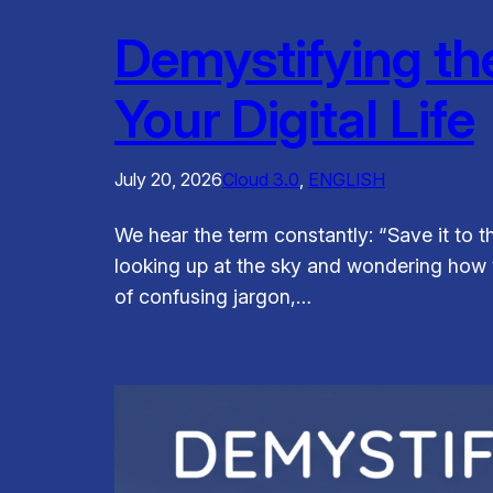
Demystifying the
Your Digital Life
July 20, 2026
Cloud 3.0
, 
ENGLISH
We hear the term constantly: “Save it to th
looking up at the sky and wondering how yo
of confusing jargon,…