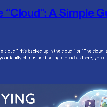
 “Cloud”: A Simple Gu
e cloud,” “It’s backed up in the cloud,” or “The cloud is
ur family photos are floating around up there, you are 