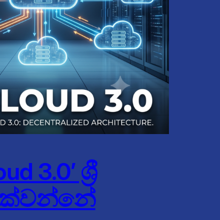
3.0’ ශ්‍රී
දක්වන්නේ