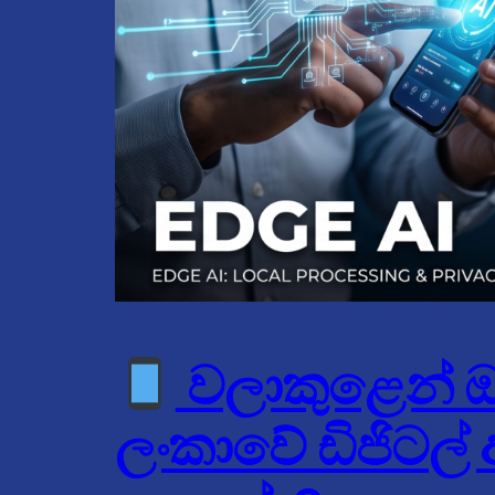
වලාකුළෙන් ඔබ්
ලංකාවේ ඩිජිටල