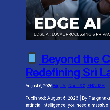
Beyond the Cl
Redefining Sri L
August 6, 2026
Edge AI
, 
Cloud 3.0
, 
ENGLISH
Published: August 6, 2026 | By Pariganaka
artificial intelligence, you need a massiv