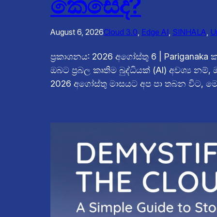
කෙසේද?
August 6, 2026
Cloud 3.0
, 
Edge AI
, 
SINHALA
, 
U
ප්‍රකාශනය: 2026 අගෝස්තු 6 | Pariganaka
ඔබට ප්‍රබල කෘතිම බුද්ධියක් (AI) අවශ්‍ය නම
2026 අගෝස්තු මාසයට අප පා තබන විට, මෙම