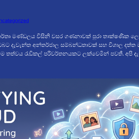
ncategorized
 කර්තෘ මණ්ඩලය විසිනි වසර ගණනාවක් පුරා තාක්ෂණික ලෝ
්, ඔබට දැවැන්ත අන්තර්ජාල සම්බන්ධතාවක් සහ විශාල දත්ත මධ
 තත්වය රැඩිකල් පරිවර්තනයකට ලක්වෙමින් පවතී. අපි ද