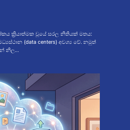
කය ක්‍රියාත්මක වූයේ සරල නීතියක් මතය:
්‍යස්ථාන (data centers) අවශ්‍ය වේ. නමුත්
ැන් නිල…