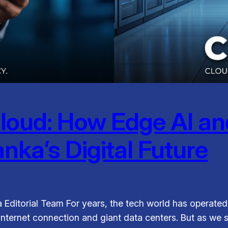
oud: How Edge AI and
anka’s Digital Future
 Editorial Team For years, the tech world has operated 
e internet connection and giant data centers. But as we